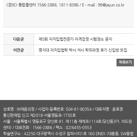
<문의> 통합콜센터 1566-2886, 1811-8386 / E – mail : 99@jeyun.co.kr
다음글
제5회 자치입법전문가 자격검정 시험장소 공지
이전글
명지대 자치입법학 박사.석사 학위과정 후기 신입생 모집
상호명 : ㈜제윤의정 / 사업자 등록번호: 504-81-80354 / 대표자명 : 윤효경
통신판매업 신고 제2018-서울영등포-1755호
서울 : 서울특별시 영등포구 양산로 91, 제11층 제에프1114호(당산동3가, 리드윈
센터) /
대표전화
: 1566-2886 / 팩스 : 02)6455-0553
학술연구소 : 42250 대구광역시 수성구 알파시티1로 160 DNEX (대흥동, SW융합