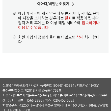
아아디/비밀번호 찾기
※
해당 게시글이 게시 약관에 위반되거나, 서비스 운영
에 지장을 초래하는 경우에는
탈퇴
로 적용이 됩니다.
탈퇴 처리 후에는 더 이상 해당 서비스에
접속하거나
이용할 수 없습니다.
※
회원 가입시 정보가 올바르지 않으면
삭제
처리 합니
다.
상호명 : ㈜제윤의정 / 사업자 등록번호: 504-81-80354 / 대표자명 : 윤효경
통신판매업 신고 제2018-서울영등포-1755호
서울 : 서울특별시 영등포구 양산로 91, 제11층 제에프1114호(당산동3가, 리드윈
센터) /
대표전화
: 1566-2886 / 팩스 : 02)6455-0553
학술연구소 : 42250 대구광역시 수성구 알파시티1로 160 DNEX (대흥동, SW융합
테크비즈센터) 507호