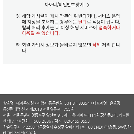
아아디/비밀번호 찾기
※
해당 게시글이 게시 약관에 위반되거나, 서비스 운영
에 지장을 초래하는 경우에는
탈퇴
로 적용이 됩니다.
탈퇴 처리 후에는 더 이상 해당 서비스에
접속하거나
이용할 수 없습니다.
※
회원 가입시 정보가 올바르지 않으면
삭제
처리 합니
다.
상호명 : ㈜제윤의정 / 사업자 등록번호: 504-81-80354 / 대표자명 : 윤효경
통신판매업 신고 제2018-서울영등포-1755호
서울 : 서울특별시 영등포구 양산로 91, 제11층 제에프1114호(당산동3가, 리드윈
센터) /
대표전화
: 1566-2886 / 팩스 : 02)6455-0553
학술연구소 : 42250 대구광역시 수성구 알파시티1로 160 DNEX (대흥동, SW융합
테크비즈센터) 507호