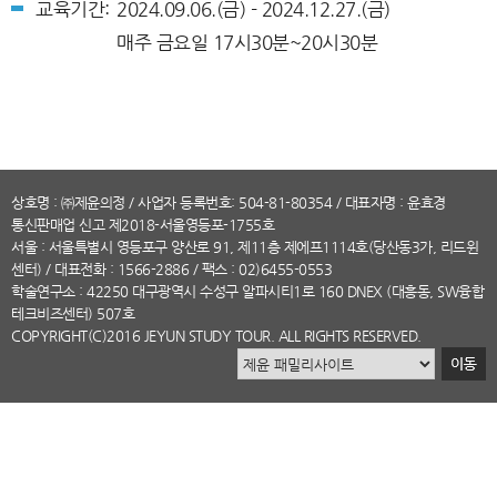
교육기간:
2024.09.06.(금) - 2024.12.27.(금)
매주 금요일 17시30분~20시30분
상호명 : ㈜제윤의정 / 사업자 등록번호: 504-81-80354 / 대표자명 : 윤효경
통신판매업 신고 제2018-서울영등포-1755호
서울 : 서울특별시 영등포구 양산로 91, 제11층 제에프1114호(당산동3가, 리드윈
센터) /
대표전화
: 1566-2886 / 팩스 : 02)6455-0553
학술연구소 : 42250 대구광역시 수성구 알파시티1로 160 DNEX (대흥동, SW융합
테크비즈센터) 507호
COPYRIGHT
(C)2016 JEYUN STUDY TOUR. ALL RIGHTS RESERVED.