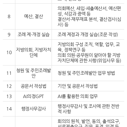
의회예산, 세입·세출예산서, 예산편
성, 삭감과 증액 등
8
예산, 결산
결산서·재무재표 분석, 결산검사(심
사) 등
9
조례 제·개정 실습
조례 제정과 개정 실습(조문 작성)
지방의회 구성 조직, 역할, 업무, 교
지방의회, 지방자치
육, 정책연구 등
10
단체
의회 의원·공무원이 알아야 할 지방
자치단체에 관한 사항(위임사무 등)
청원 및 주민조례발
11
청원 및 주민조례발안 업무 방법
안
12
공문서 작성법
기안 및 공문서 작성법
13
AI의정GPT
AI를 활용한 의회 업무
행정사무감사 및 조사에 관한 전반
14
행정사무감사
적 사항
회의의 원칙, 발언, 동의, 출석요구,
서류제출요구, 질문, 표결, 의결 등