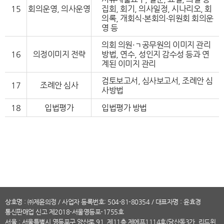
15
회의운영, 의사운영
집회, 회기, 의사일정, 시나리오, 회
의록, 개회식·본회의·위원회 회의운
영 등
의회 의원·ㄱ공무원의 이미지 관리
16
의정이미지 전략
방법, 연수, 성인지 감수성 등과 연
계된 이미지 관리
검토보고서, 심사보고서, 조례안 심
17
조례안 심사
사방법
18
입법평가
입법평가 방법
상호명 : ㈜제윤의정 / 사업자 등록번호: 504-81-80354 / 대표자명 : 윤효경
통신판매업 신고 제2018-서울영등포-1755호
서울 : 서울특별시 영등포구 양산로 91, 제11층 제에프1114호(당산동3가, 리드윈