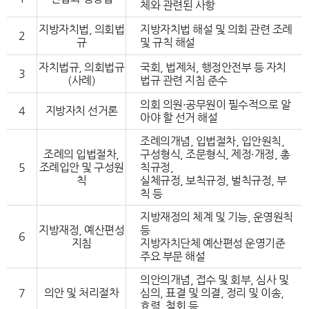
체와 관련된 사항
지방자치법, 의회법
지방자치법 해설 및 의회 관련 조례
2
규
및 규칙 해설
자치법규, 의회법규
국회, 법제처, 행정안전부 등 자치
3
(사례)
법규 관련 지침 준수
의회 의원·공무원이 필수적으로 알
4
지방자치 선거론
아야 할 선거 해설
조례의개념, 입법절차, 입안원칙,
조례의 입법절차,
구성형식, 조문형식, 제정·개정, 총
5
조례입안 및 구성원
칙규정,
칙
실체규정, 보칙규정, 벌칙규정, 부
칙 등
지방재정의 체계 및 기능, 운영원칙
지방재정, 예산편성
등
6
지침
지방자치단체 예산편성 운영기준
주요 부문 해설
의안의개념, 접수 및 회부, 심사 및
7
의안 및 처리절차
심의, 표결 및 의결, 정리 및 이송,
효력, 철회 등