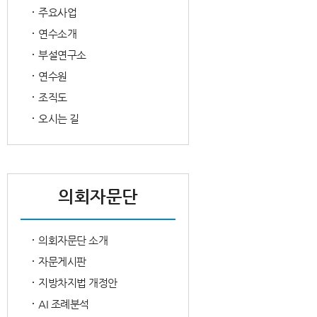
주요사업
연수소개
부설연구소
연수원
조직도
오시는 길
의회자문단
의회자문단 소개
자문게시판
지방차지법 개정안
AI 조례분석