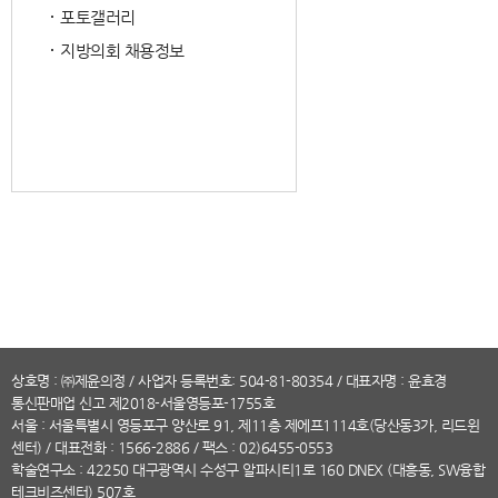
포토갤러리
지방의회 채용정보
상호명 : ㈜제윤의정 / 사업자 등록번호: 504-81-80354 / 대표자명 : 윤효경
통신판매업 신고 제2018-서울영등포-1755호
서울 : 서울특별시 영등포구 양산로 91, 제11층 제에프1114호(당산동3가, 리드윈
센터) /
대표전화
: 1566-2886 / 팩스 : 02)6455-0553
학술연구소 : 42250 대구광역시 수성구 알파시티1로 160 DNEX (대흥동, SW융합
테크비즈센터) 507호